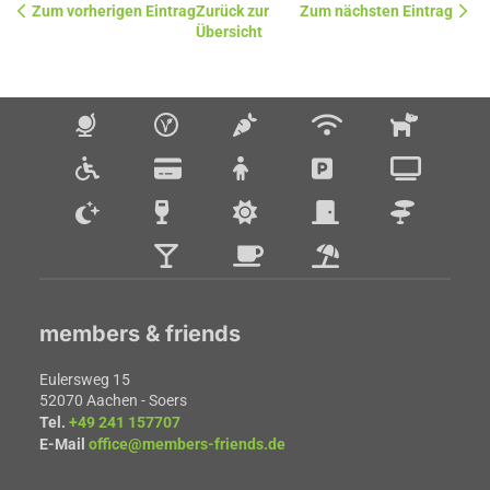
Zum vorherigen Eintrag
Zurück zur 
Zum nächsten Eintrag
Übersicht
members & friends
Eulersweg 15
52070
Aachen
- 
Soers
Tel.
+49 241 157707
E-Mail
office@members-friends.de